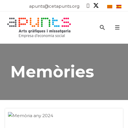
apunts@cetapunts.org
Memòries