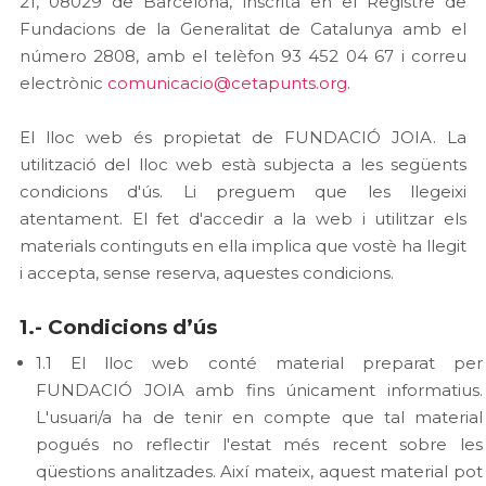
21, 08029 de Barcelona, inscrita en el Registre de
Fundacions de la Generalitat de Catalunya amb el
número 2808, amb el telèfon 93 452 04 67 i correu
electrònic
comunicacio@cetapunts.org
.
El lloc web és propietat de FUNDACIÓ JOIA. La
utilització del lloc web està subjecta a les següents
condicions d'ús. Li preguem que les llegeixi
atentament. El fet d'accedir a la web i utilitzar els
materials continguts en ella implica que vostè ha llegit
i accepta, sense reserva, aquestes condicions.
1.- Condicions d’ús
1.1 El lloc web conté material preparat per
FUNDACIÓ JOIA amb fins únicament informatius.
L'usuari/a ha de tenir en compte que tal material
pogués no reflectir l'estat més recent sobre les
qüestions analitzades. Així mateix, aquest material pot