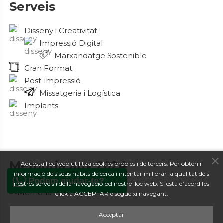
Serveis
Disseny i Creativitat
Impressió Digital
Marxandatge Sostenible
Gran Format
Post-impressió
Missatgeria i Logística
Implants
Memòria any 2024
Aquesta lloc web utilitza cookies pròpies i de tercers. Per obtenir
informació dels seus hàbits de cerca i intentar millorar la qualitat dels
Podem ajudar-te?
nostres serveis i de la navegació pel nostre lloc web. Si està d’acord fes
click a ACCEPTAR o segueixi navegant.
Acceptar