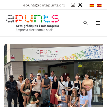
apunts@cetapunts.org