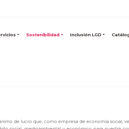
rvicios
Sostenibilidad
Inclusión LGD
Catálo
 ánimo de lucro que, como empresa de economía social, vela
ito social, medioambiental y económico para nuestra comu