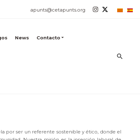
apunts@cetapunts.org
gos
News
Contacto
 por ser un referente sostenible y ético, donde el
nidad. Nuestra misión es la inserción laboral de