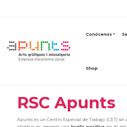
Conócenos
Se
Shop
RSC Apunts
Apunts es un Centro Especial de Trabajo (CET) sin
objetivo es generar una
huella positiva
en el ámb