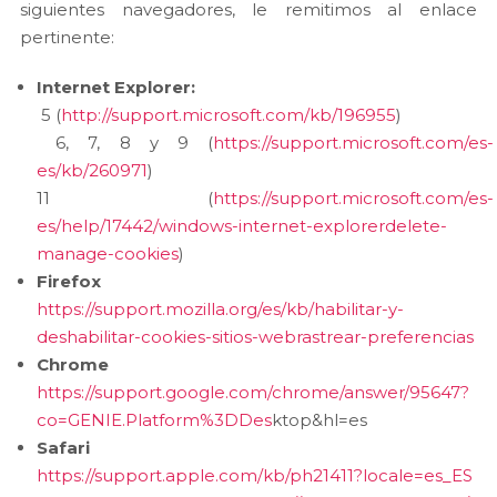
siguientes navegadores, le remitimos al enlace
pertinente:
Internet Explorer:
5 (
http://support.microsoft.com/kb/196955
)
6, 7, 8 y 9 (
https://support.microsoft.com/es-
es/kb/260971
)
11 (
https://support.microsoft.com/es-
es/help/17442/windows-internet-explorerdelete-
manage-cookies
)
Firefox
https://support.mozilla.org/es/kb/habilitar-y-
deshabilitar-cookies-sitios-webrastrear-preferencias
Chrome
https://support.google.com/chrome/answer/95647?
co=GENIE.Platform%3DDes
ktop&hl=es
Safari
https://support.apple.com/kb/ph21411?locale=es_ES