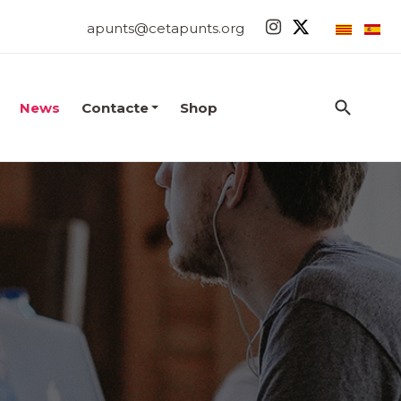
apunts@cetapunts.org
News
Contacte
Shop