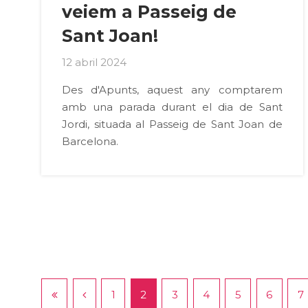
veiem a Passeig de
Sant Joan!
12 abril 2024
Des d'Apunts, aquest any comptarem
amb una parada durant el dia de Sant
Jordi, situada al Passeig de Sant Joan de
Barcelona.
1
2
3
4
5
6
7