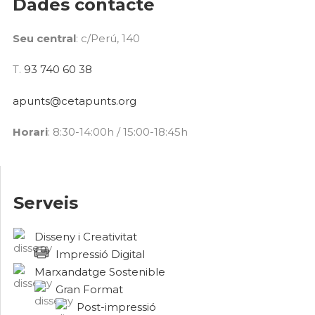
Dades contacte
Seu central
: c/Perú, 140
T.
93 740 60 38
apunts@cetapunts.org
Horari
: 8:30-14:00h / 15:00-18:45h
Serveis
Disseny i Creativitat
Impressió Digital
Marxandatge Sostenible
Gran Format
Post-impressió