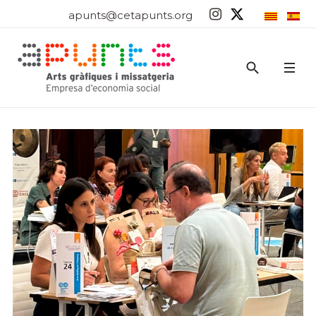
apunts@cetapunts.org