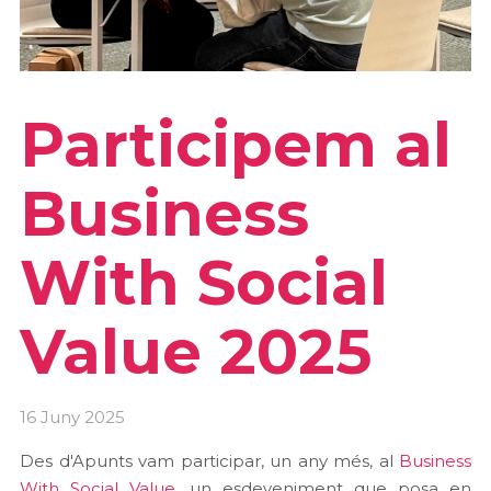
Participem al
Business
With Social
Value 2025
16 Juny 2025
Des d'Apunts vam participar, un any més, al
Business
With Social Value
, un esdeveniment que posa en