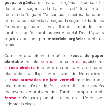
gespa orgànica
, un material orgànic al que se li ha
donat una segona vida. La rosa està feta amb la
tècnica de l'origami. T'encantarà la textura del paper:
té molta consistència i assegura la segona vida de les
fibres de gespa :) La nova llibreta i punt de llibre
també estan fets amb aquest material. Des d'Apunts
seguim apostant per
materials orgànics
amb un
sentit.
Com sempre, oferim també les
roses de paper
plantable
en color
vermell
i en color
blanc
, així com
la
rosa piruleta
, feta amb una petita rosa de paper
plantable i un llapis amb llavors de Nomoblidis, i
la
rosa aromàtica de jute vermell
, que incorpora
una bomba d'olor de fruits vermells i que podràs
reconvertir en ambientador. També comptem amb
fermalls
d'origami plantable, un detallet diferent per
celebrar la diada!