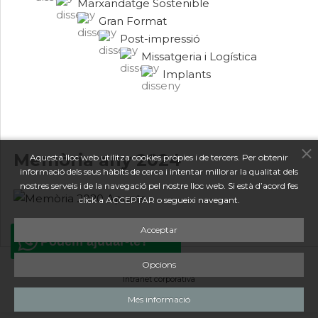
Marxandatge Sostenible
Gran Format
Post-impressió
Missatgeria i Logística
Implants
Memòria any 2024
Aquesta lloc web utilitza cookies pròpies i de tercers. Per obtenir
informació dels seus hàbits de cerca i intentar millorar la qualitat dels
nostres serveis i de la navegació pel nostre lloc web. Si està d’acord fes
click a ACCEPTAR o segueixi navegant.
Acceptar
Podem ajudar-te?
Opcions
Canal de denúncies
*
Avís Legal i Política de Privacitat
*
Política de Cookies
*
Intranet corporativa
Més informació