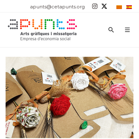
apunts@cetapunts.org